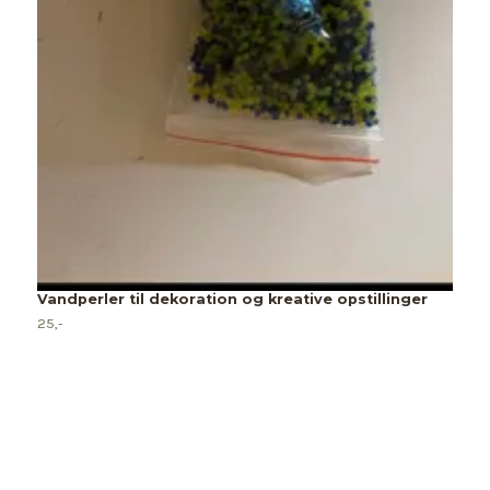
P
Vandperler til dekoration og kreative opstillinger
15
25,-