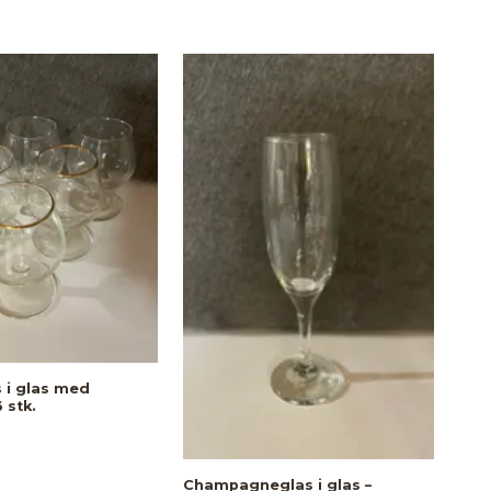
 i glas med
 stk.
Cha
gen
ser
Champagneglas i glas –