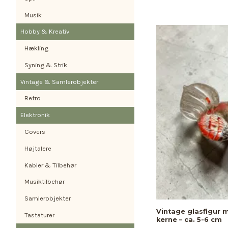
Musik
Hobby & Kreativ
Hækling
Syning & Strik
Vintage & Samlerobjekter
Retro
Elektronik
Covers
Højtalere
Kabler & Tilbehør
Musiktilbehør
Samlerobjekter
Vintage glasfigur 
Tastaturer
kerne – ca. 5-6 cm