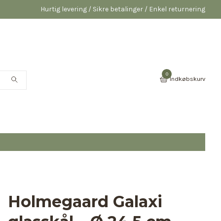
Hurtig levering / Sikre betalinger / Enkel returnering
0
Indkøbskurv
Holmegaard Galaxi