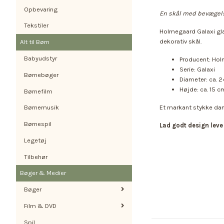
Opbevaring
En skål med bevægelse
Tekstiler
Holmegaard Galaxi glas
dekorativ skål.
Alt til Børn
Babyudstyr
Producent: Ho
Serie: Galaxi
Børnebøger
Diameter: ca. 
Højde: ca. 15 c
Børnefilm
Børnemusik
Et markant stykke dansk
Børnespil
Lad godt design leve
Legetøj
Tilbehør
Bøger & Medier
Bøger
Film & DVD
Spil