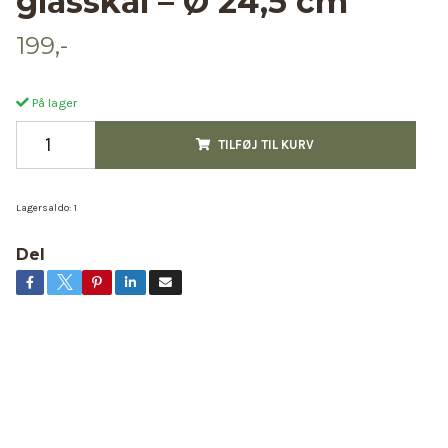
glasskål – Ø 24,5 cm
199,-
På lager
TILFØJ TIL KURV
Lagersaldo:
1
Del