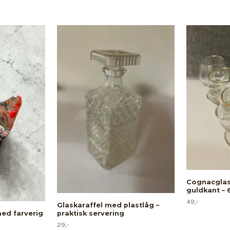
Cognacglas
guldkant – 6
49,-
Glaskaraffel med plastlåg –
med farverig
praktisk servering
29,-