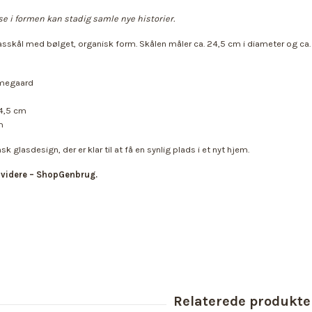
 i formen kan stadig samle nye historier.
skål med bølget, organisk form. Skålen måler ca. 24,5 cm i diameter og ca. 1
lmegaard
24,5 cm
m
 glasdesign, der er klar til at få en synlig plads i et nyt hjem.
 videre – ShopGenbrug.