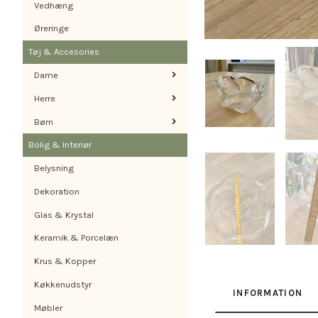
Vedhæng
Øreringe
Tøj & Accesories
Dame
Herre
Børn
Bolig & Interiør
Belysning
Dekoration
Glas & Krystal
Keramik & Porcelæn
Krus & Kopper
Køkkenudstyr
INFORMATION
Møbler