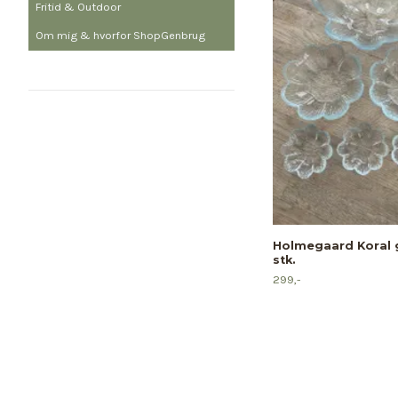
Fritid & Outdoor
Om mig & hvorfor ShopGenbrug
Holmegaard Koral g
stk.
299,-