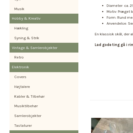
Diameter: ca. 
Musik
Motiv: Præget 
Form: Rund med
Hobby & Kreativ
Anvendelse: Ser
Hækling
En klassisk skål, der a
Syning & Strik
Lad gode ting gå i r
Vintage & Samlerobjekter
Retro
Elektronik
Covers
Højtalere
Kabler & Tilbehør
Musiktilbehør
Samlerobjekter
Tastaturer