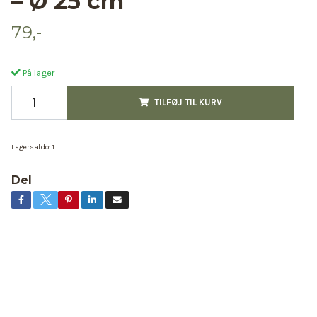
– Ø 25 cm
79,-
På lager
TILFØJ TIL KURV
Lagersaldo:
1
Del