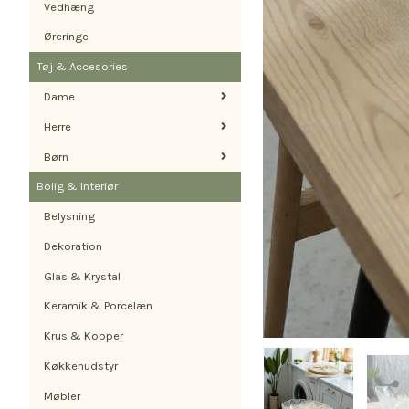
Vedhæng
Øreringe
Tøj & Accesories
Dame
Herre
Børn
Bolig & Interiør
Belysning
Dekoration
Glas & Krystal
Keramik & Porcelæn
Krus & Kopper
Køkkenudstyr
Møbler