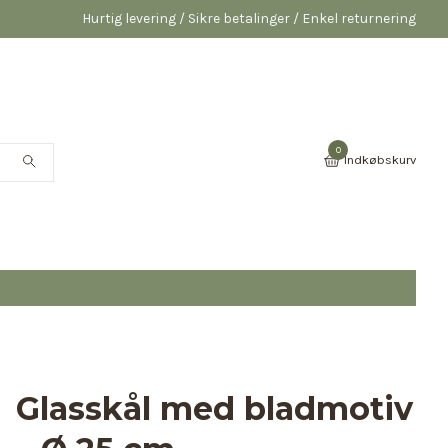
Hurtig levering / Sikre betalinger / Enkel returnering
0
Indkøbskurv
Glasskål med bladmotiv