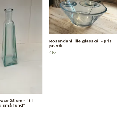
Rosendahl lille glasskål – pris
pr. stk.
49,-
Hån
stk.
49,-
ase 25 cm – “til
g små fund”