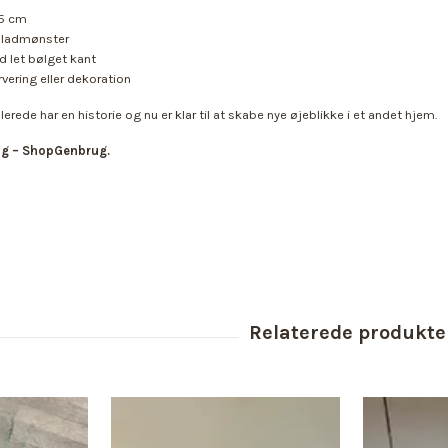
25 cm
bladmønster
 let bølget kant
vering eller dekoration
llerede har en historie og nu er klar til at skabe nye øjeblikke i et andet hjem.
ing – ShopGenbrug.