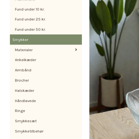
Fund under 10 kr.
Fund under 25 kr.
Fund under 50 kr.
Smykker
Materialer
Ankelkæder
Armbånd
Brocher
Halskæder
Håndlavede
Ringe
Smykkesæt
Smykketilbehør