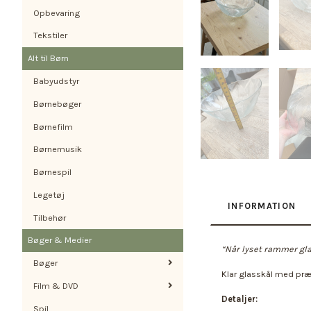
Opbevaring
Tekstiler
Alt til Børn
Babyudstyr
Børnebøger
Børnefilm
Børnemusik
Børnespil
Legetøj
INFORMATION
Tilbehør
Bøger & Medier
“Når lyset rammer glas
Bøger
Klar glasskål med præg
Film & DVD
Detaljer:
Spil