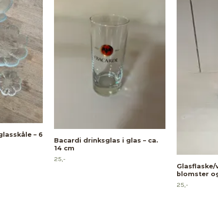
lasskåle – 6
Bacardi drinksglas i glas – ca.
14 cm
25,-
Glasflaske/v
blomster o
25,-