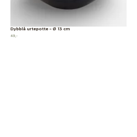
Dybblå urtepotte – Ø 13 cm
49,-
V
39