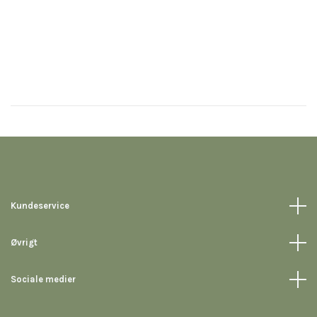
H
39
Kundeservice
Øvrigt
Sociale medier