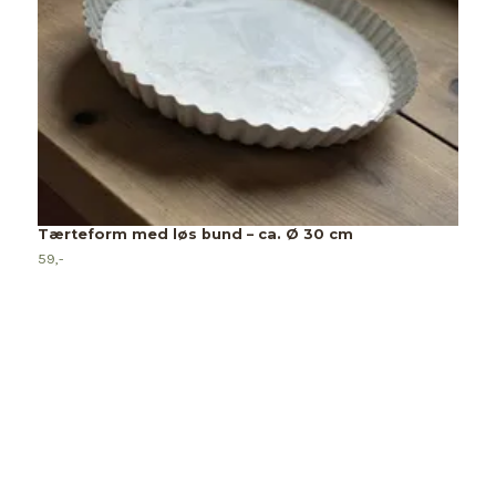
Tærteform med løs bund – ca. Ø 30 cm
59,-
B
f
2