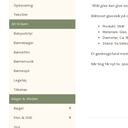
Opbevaring
“Blåt glas kan give se
Tekstiler
Blåtonet glasskål på c
Alt til Børn
Produkt: Skål
Materiale: Glas
Babyudstyr
Diameter: Ca. 
Børnebøger
Stand: Se bille
Børnefilm
Et genbrugsfund med bå
Børnemusik
Når ting får nyt liv, s
Børnespil
Legetøj
Tilbehør
Bøger & Medier
Bøger
Film & DVD
Spil