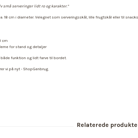
lv små serveringer lidt ro og karakter.”
a. 18 cm i diameter. Velegnet som serveringsskål, lille frugtskål eller til sna
18 cm
derne for stand og detaljer
de funktion og lidt farve til bordet.
parer vi på nyt - ShopGenbrug.