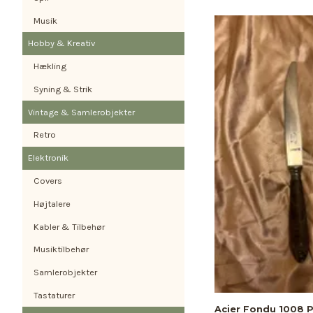
Musik
Hobby & Kreativ
Hækling
Syning & Strik
Vintage & Samlerobjekter
Retro
Elektronik
Covers
Højtalere
Kabler & Tilbehør
Musiktilbehør
Samlerobjekter
Tastaturer
Acier Fondu 1008 P