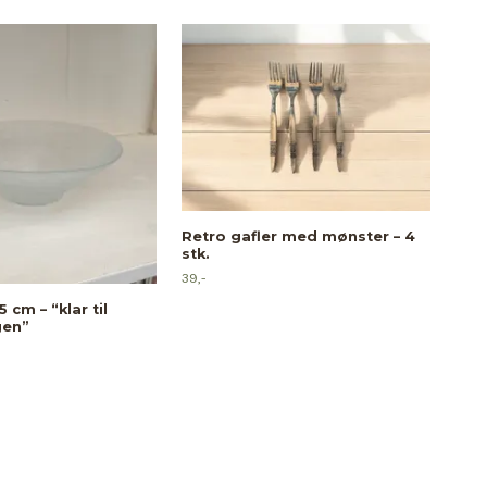
Retro gafler med mønster – 4
5 I
stk.
sten
cm
39,-
79,-
5 cm – “klar til
gen”