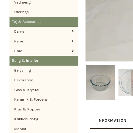
Vedhæng
Øreringe
Tøj & Accesories
Dame
Herre
Børn
Bolig & Interiør
Belysning
Dekoration
Glas & Krystal
Keramik & Porcelæn
Krus & Kopper
Køkkenudstyr
INFORMATION
Møbler