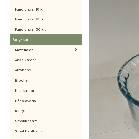
Fund under 10 kr.
Fund under 25 kr.
Fund under 50 kr.
Smykker
Materialer
Ankelkæder
Armbånd
Brocher
Halskæder
Håndlavede
Ringe
Smykkesæt
Smykketilbehør