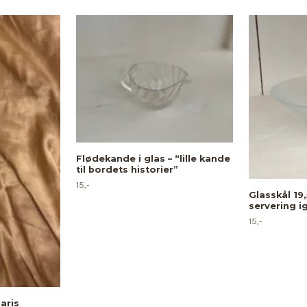
Flødekande i glas – “lille kande
til bordets historier”
15,-
Glasskål 19,
servering i
15,-
aris