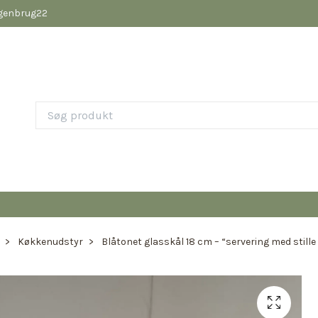
pgenbrug22
Køkkenudstyr
Blåtonet glasskål 18 cm – “servering med stille 