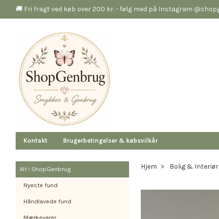
🚚 Fri fragt ved køb over 200 kr. - følg med på Instagram @sho
Kontakt
Brugerbetingelser & købsvilkår
Hjem
Bolig & Interiør
Alt i ShopGenbrug
Nyeste fund
Håndlavede fund
Mærkevarer