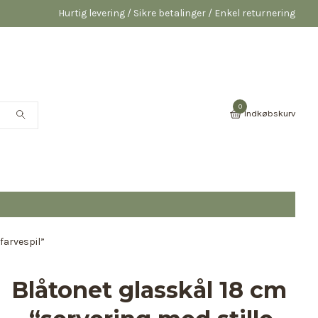
Hurtig levering / Sikre betalinger / Enkel returnering
0
Indkøbskurv
farvespil”
Blåtonet glasskål 18 cm