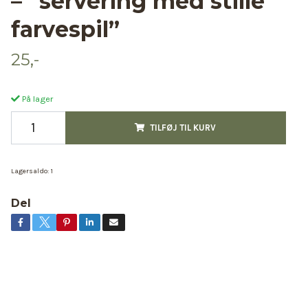
– “servering med stille
farvespil”
25,-
På lager
TILFØJ TIL KURV
Lagersaldo:
1
Del