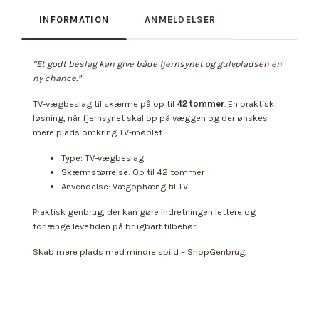
INFORMATION
ANMELDELSER
“Et godt beslag kan give både fjernsynet og gulvpladsen en
ny chance.”
TV-vægbeslag til skærme på op til
42 tommer
. En praktisk
løsning, når fjernsynet skal op på væggen og der ønskes
mere plads omkring TV-møblet.
Type: TV-vægbeslag
Skærmstørrelse: Op til 42 tommer
Anvendelse: Vægophæng til TV
Praktisk genbrug, der kan gøre indretningen lettere og
forlænge levetiden på brugbart tilbehør.
Skab mere plads med mindre spild – ShopGenbrug.