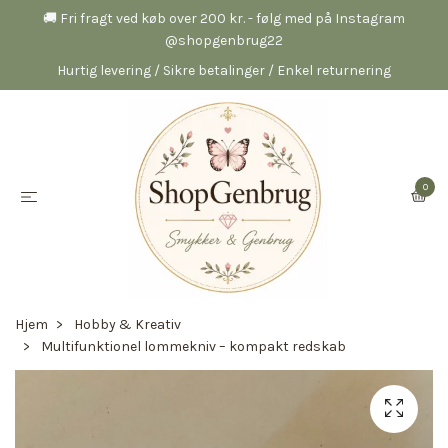
🚚 Fri fragt ved køb over 200 kr. - følg med på Instagram
@shopgenbrug22
Hurtig levering / Sikre betalinger / Enkel returnering
0
Hjem
Hobby & Kreativ
Multifunktionel lommekniv – kompakt redskab