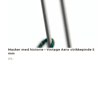
Masker med historie – Vintage Aero strikkepinde 5
mm
24,-
G
i
15