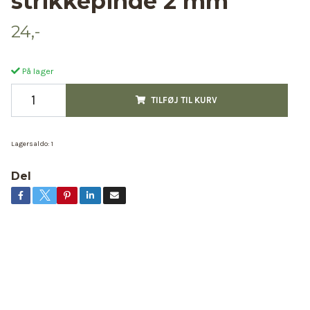
strikkepinde 2 mm
24,-
På lager
TILFØJ TIL KURV
Lagersaldo:
1
Del