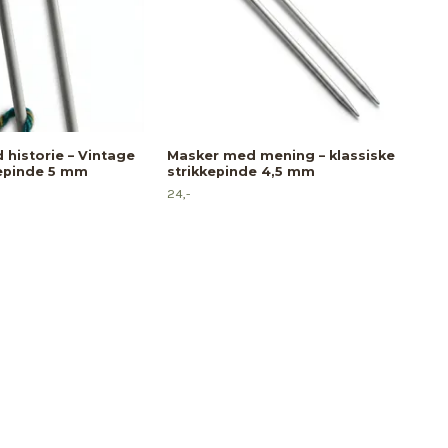
historie – Vintage
Masker med mening – klassiske
Nye
kepinde 5 mm
strikkepinde 4,5 mm
str
24,-
24,-