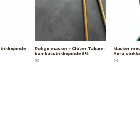
strikkepinde
Rolige masker – Clover Takumi
Masker med 
bambusstrikkepinde 5½
Aero strik
29,-
24,-