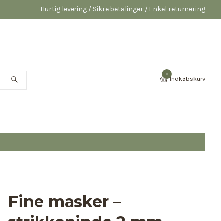
Hurtig levering / Sikre betalinger / Enkel returnering
0
Indkøbskurv
Fine masker –