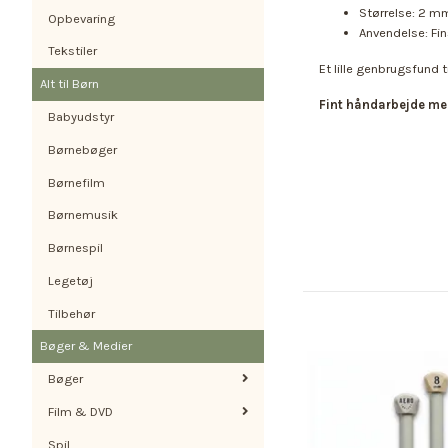
Størrelse: 2 m
Opbevaring
Anvendelse: Fin
Tekstiler
Et lille genbrugsfund 
Alt til Børn
Fint håndarbejde m
Babyudstyr
Børnebøger
Børnefilm
Børnemusik
Børnespil
Legetøj
Tilbehør
Bøger & Medier
Bøger
Film & DVD
Spil