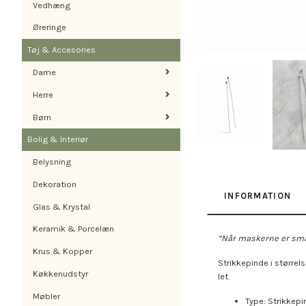
Vedhæng
Øreringe
Tøj & Accesories
Dame
Herre
Børn
Bolig & Interiør
Belysning
Dekoration
INFORMATION
Glas & Krystal
Keramik & Porcelæn
“Når maskerne er små
Krus & Kopper
Strikkepinde i størrel
Køkkenudstyr
let.
Møbler
Type: Strikkep