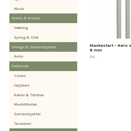
Musik
Hobby & Kreativ
Hækling
Syning & Strik
Maskestart – Aero 
Vintage & Samlerobjekter
8 mm
Retro
24,-
Elektronik
Covers
Højtalere
Kabler & Tilbehør
Musiktilbehør
Samlerobjekter
Tastaturer