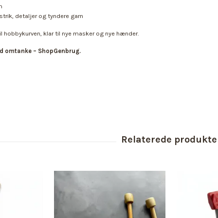
m
strik, detaljer og tyndere garn
til hobbykurven, klar til nye masker og nye hænder.
ed omtanke – ShopGenbrug.