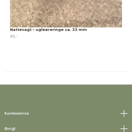
H
S
9
Nattevagt – ugleøreringe ca. 33 mm
20,-
Kundeservice
Øvrigt