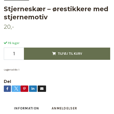
Stjerneskær – ørestikkere med
stjernemotiv
20,-
På lager
TILFØJ TIL KURV
Lagersaldo:
1
Del
INFORMATION
ANMELDELSER