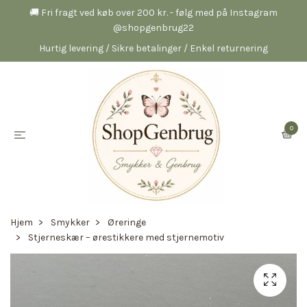
🚚 Fri fragt ved køb over 200 kr. - følg med på Instagram
@shopgenbrug22
Hurtig levering / Sikre betalinger / Enkel returnering
0
Hjem
Smykker
Øreringe
Stjerneskær – ørestikkere med stjernemotiv