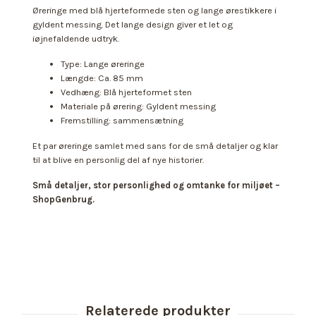
Øreringe med blå hjerteformede sten og lange ørestikkere i
gyldent messing. Det lange design giver et let og
iøjnefaldende udtryk.
Type: Lange øreringe
Længde: Ca. 85 mm
Vedhæng: Blå hjerteformet sten
Materiale på ørering: Gyldent messing
Fremstilling: sammensætning
Et par øreringe samlet med sans for de små detaljer og klar
til at blive en personlig del af nye historier.
Små detaljer, stor personlighed og omtanke for miljøet –
ShopGenbrug.