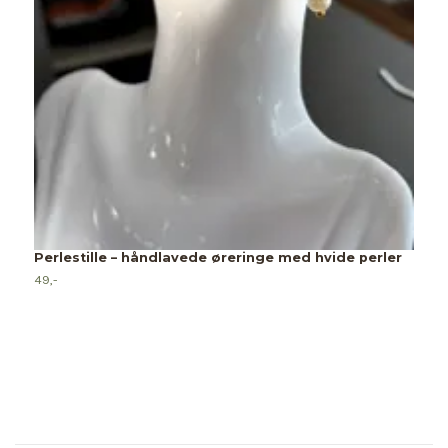
B
4
Perlestille – håndlavede øreringe med hvide perler
49,-