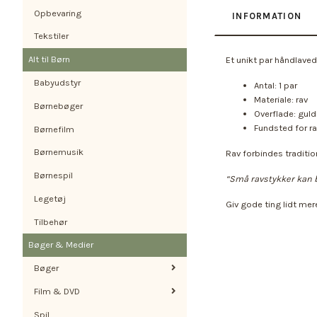
Opbevaring
INFORMATION
Tekstiler
Alt til Børn
Et unikt par håndlaved
Babyudstyr
Antal: 1 par
Materiale: rav
Børnebøger
Overflade: gul
Fundsted for ra
Børnefilm
Børnemusik
Rav forbindes traditio
Børnespil
“Små ravstykker kan b
Legetøj
Giv gode ting lidt me
Tilbehør
Bøger & Medier
Bøger
Film & DVD
Spil