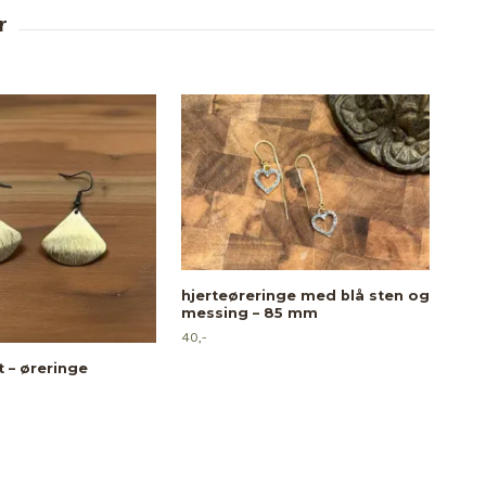
hjerteøreringe med blå sten og
messing – 85 mm
40,-
Vin
t – øreringe
30,-