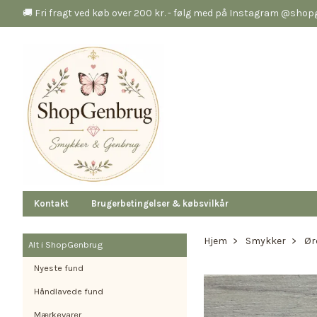
🚚 Fri fragt ved køb over 200 kr. - følg med på Instagram @sho
Kontakt
Brugerbetingelser & købsvilkår
Hjem
Smykker
Ør
Alt i ShopGenbrug
Nyeste fund
Håndlavede fund
Mærkevarer