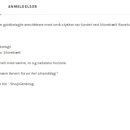
ANMELDELSER
e guldbelagte ørestikkere med små stykker rav fundet ved Storebælt. Ravets n
dbelagt
v: Storebælt
nelt med varme, ro og naturens historie.
ære farven fra en hel stranddag.”
re tid – ShopGenbrug.