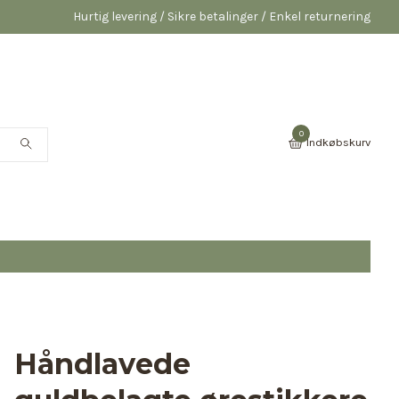
Hurtig levering / Sikre betalinger / Enkel returnering
0
Indkøbskurv
Håndlavede