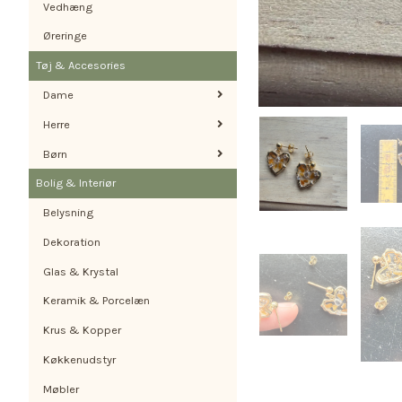
Vedhæng
Øreringe
Tøj & Accesories
Dame
Herre
Børn
Bolig & Interiør
Belysning
Dekoration
Glas & Krystal
Keramik & Porcelæn
Krus & Kopper
Køkkenudstyr
Møbler