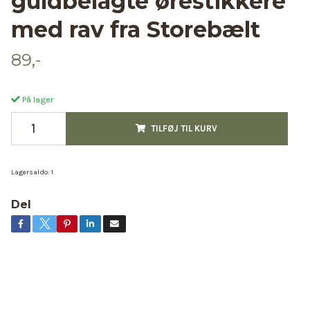
guldbelagte ørestikkere
med rav fra Storebælt
89,-
På lager
TILFØJ TIL KURV
Lagersaldo:
1
Del