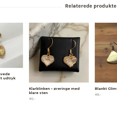
lavede
t udtryk
Klarblinken – øreringe med
Blankt Glim
klare sten
49,-
40,-