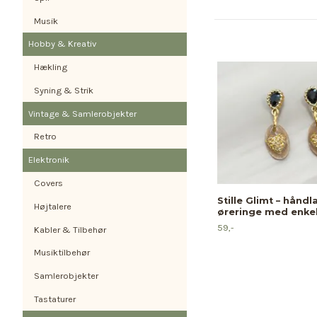
Musik
Hobby & Kreativ
Hækling
Syning & Strik
Vintage & Samlerobjekter
Retro
Elektronik
Covers
Stille Glimt – hånd
Højtalere
øreringe med enkel
59,-
Kabler & Tilbehør
Musiktilbehør
Samlerobjekter
Tastaturer