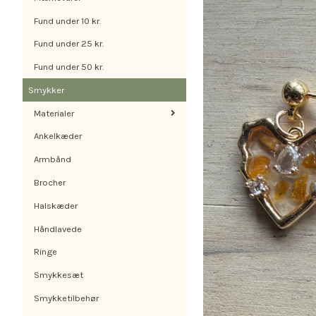
Fund under 10 kr.
Fund under 25 kr.
Fund under 50 kr.
Smykker
Materialer
Ankelkæder
Armbånd
Brocher
Halskæder
Håndlavede
Ringe
Smykkesæt
Smykketilbehør