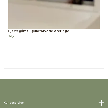
P
f
8
Hjerteglimt – guldfarvede øreringe
20,-
Kundeservice