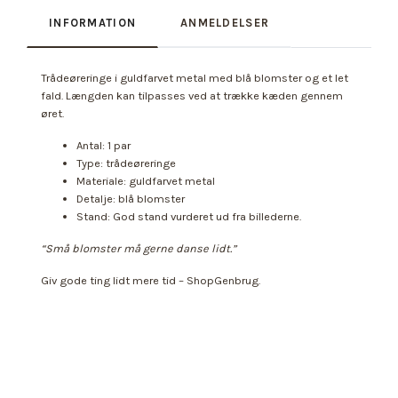
INFORMATION
ANMELDELSER
Trådeøreringe i guldfarvet metal med blå blomster og et let
fald. Længden kan tilpasses ved at trække kæden gennem
øret.
Antal: 1 par
Type: trådeøreringe
Materiale: guldfarvet metal
Detalje: blå blomster
Stand: God stand vurderet ud fra billederne.
“Små blomster må gerne danse lidt.”
Giv gode ting lidt mere tid – ShopGenbrug.