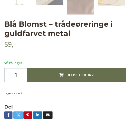
Blå Blomst – trådeøreringe i
guldfarvet metal
59,-
På lager
TILFØJ TIL KURV
Lagersaldo:
1
Del