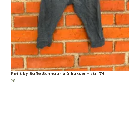
H
15
Petit by Sofie Schnoor blå bukser – str. 74
29,-