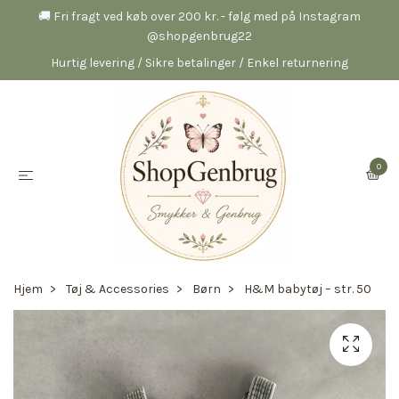
🚚 Fri fragt ved køb over 200 kr. - følg med på Instagram
@shopgenbrug22
Hurtig levering / Sikre betalinger / Enkel returnering
0
Hjem
Tøj & Accessories
Børn
H&M babytøj – str. 50