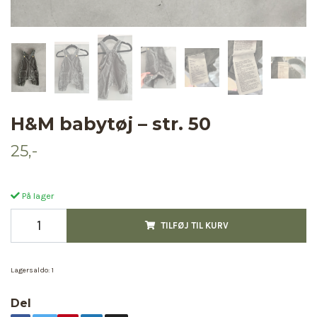
H&M babytøj – str. 50
25,-
På lager
TILFØJ TIL KURV
Lagersaldo:
1
Del