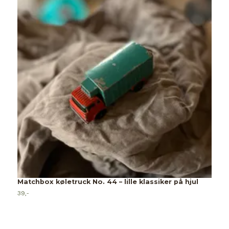
N
Matchbox køletruck No. 44 – lille klassiker på hjul
2
39,-