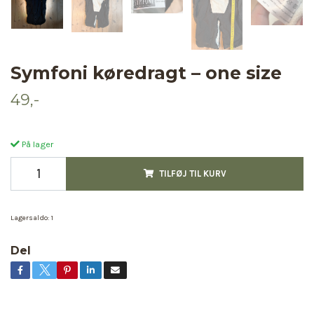
Symfoni køredragt – one size
49,-
På lager
TILFØJ TIL KURV
Lagersaldo:
1
Del