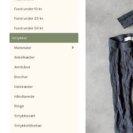
Fund under 10 kr.
Fund under 25 kr.
Fund under 50 kr.
Smykker
Materialer
Ankelkæder
Armbånd
Brocher
Halskæder
Håndlavede
Ringe
Smykkesæt
Smykketilbehør