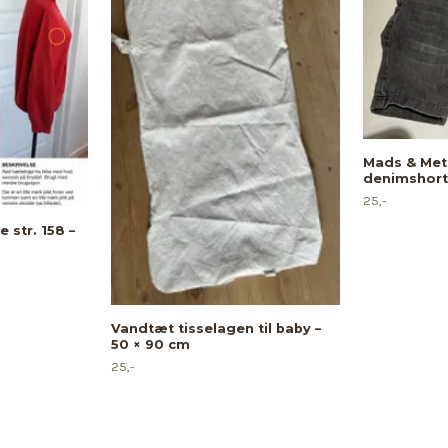
Mads & Met
denimshorts
25,-
 str. 158 –
Vandtæt tisselagen til baby –
50 × 90 cm
25,-