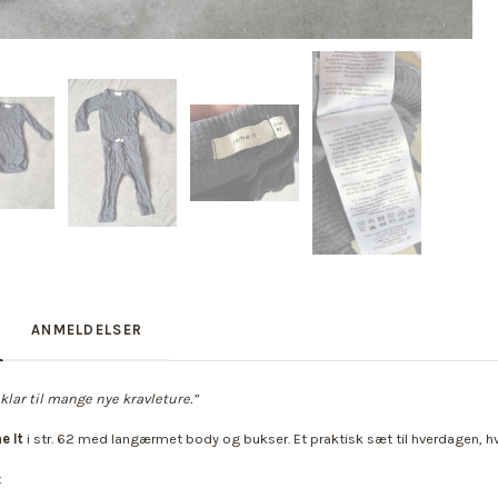
ANMELDELSER
 klar til mange nye kravleture.”
e It
i str. 62 med langærmet body og bukser. Et praktisk sæt til hverdagen, 
t