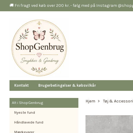
🚚 Fri fragt ved køb over 200 kr. - følg med på Instagram @sho
Kontakt
Brugerbetingelser & købsvilkår
Hjem
Tøj & Accessor
Alt i ShopGenbrug
Nyeste fund
Håndlavede fund
Mærkevarer