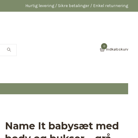
Hurtig levering / Sikre betalinger / Enkel returnering
0
Indkøbskurv
Name It babysæt med