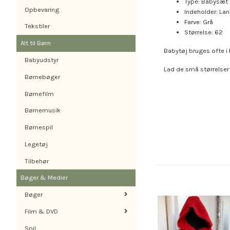
Type: Babysæt
Opbevaring
Indeholder: L
Farve: Grå
Tekstiler
Størrelse: 62
Alt til Børn
Babytøj bruges ofte i 
Babyudstyr
Lad de små størrelser
Børnebøger
Børnefilm
Børnemusik
Børnespil
Legetøj
Tilbehør
Bøger & Medier
Bøger
Film & DVD
Spil