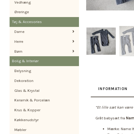
Vedhæng
Øreringe
Tøj & Accesories
Dame
Herre
Børn
Bolig & Interiør
Belysning
Dekoration
INFORMATION
Glas & Krystal
Keramik & Porcelæn
“Et lille sæt kan være
Krus & Kopper
Gråt babysæt fra
Nam
Køkkenudstyr
Mærke: Name I
Møbler