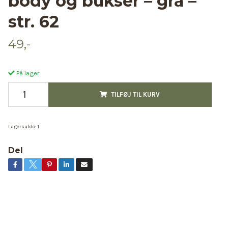
body og bukser – grå –
str. 62
49,-
På lager
TILFØJ TIL KURV
Lagersaldo:
1
Del