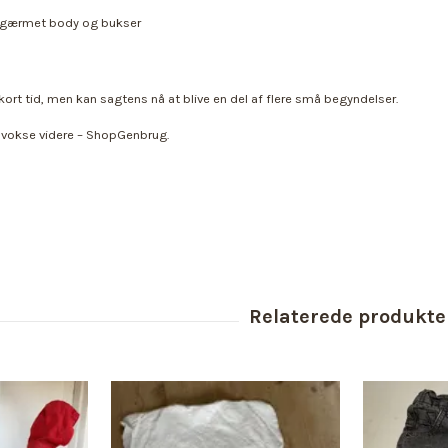
angærmet body og bukser
kort tid, men kan sagtens nå at blive en del af flere små begyndelser.
 vokse videre – ShopGenbrug.