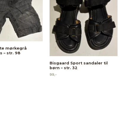
te mørkegrå
 – str. 98
Mini
og 
Bisgaard Sport sandaler til
børn – str. 32
19,-
99,-