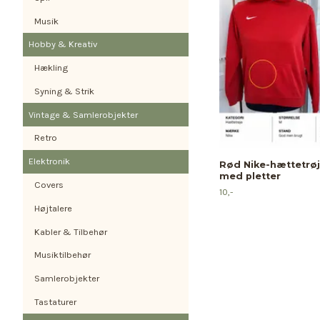
Musik
Hobby & Kreativ
Hækling
Syning & Strik
Vintage & Samlerobjekter
Retro
Elektronik
Rød Nike-hættetrøje
med pletter
Covers
10,-
Højtalere
Kabler & Tilbehør
Musiktilbehør
Samlerobjekter
Tastaturer