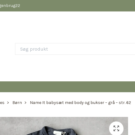
pgenbrug22
ies
Børn
Name It babysæt med body og bukser – grå – str. 62