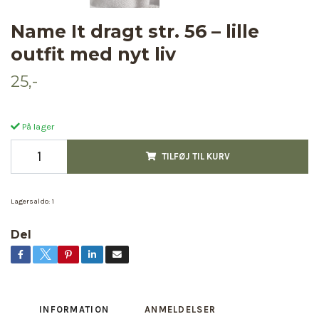
Name It dragt str. 56 – lille
outfit med nyt liv
25,-
På lager
TILFØJ TIL KURV
Lagersaldo:
1
Del
INFORMATION
ANMELDELSER