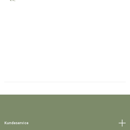
H
2
Kundeservice