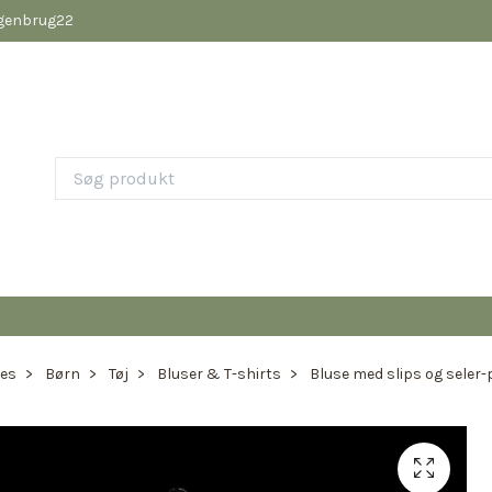
pgenbrug22
ies
Børn
Tøj
Bluser & T-shirts
Bluse med slips og seler-p