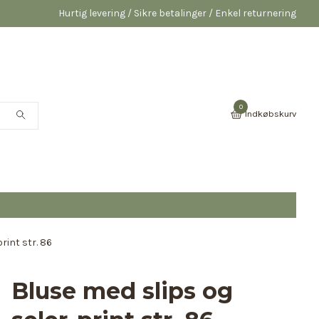
Hurtig levering / Sikre betalinger / Enkel returnering
0
Indkøbskurv
rint str. 86
Bluse med slips og