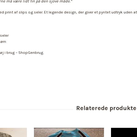
rne må være lidt fin på den sjove måde.”
ed print af slips og seler. Et legende design, der giver et pyntet udtryk uden a
 seler
børn
tøj i brug – ShopGenbrug.