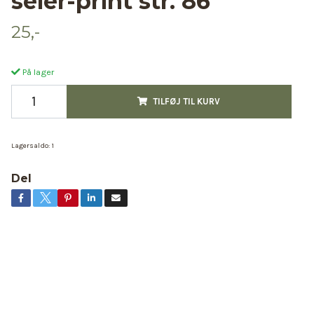
seler-print str. 86
25,-
På lager
TILFØJ TIL KURV
Lagersaldo:
1
Del