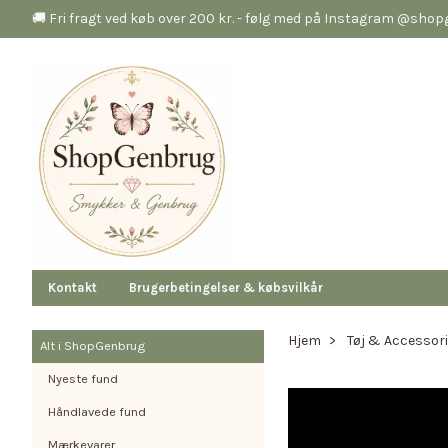
🚚 Fri fragt ved køb over 200 kr. - følg med på Instagram @sho
Kontakt
Brugerbetingelser & købsvilkår
Hjem
Tøj & Accessor
Alt i ShopGenbrug
Nyeste fund
Håndlavede fund
Mærkevarer