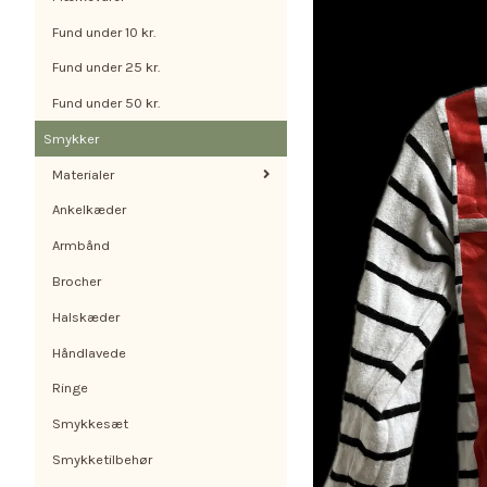
Fund under 10 kr.
Fund under 25 kr.
Fund under 50 kr.
Smykker
Materialer
Ankelkæder
Armbånd
Brocher
Halskæder
Håndlavede
Ringe
Smykkesæt
Smykketilbehør