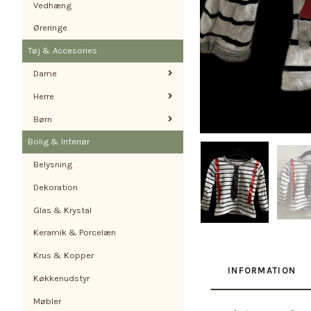
Vedhæng
Øreringe
Tøj & Accesories
Dame
Herre
Børn
Bolig & Interiør
Belysning
Dekoration
Glas & Krystal
Keramik & Porcelæn
Krus & Kopper
INFORMATION
Køkkenudstyr
Møbler