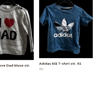
H&M 
134
25,-
Adidas blå T-shirt str. 92
ove Dad bluse str.
30,-