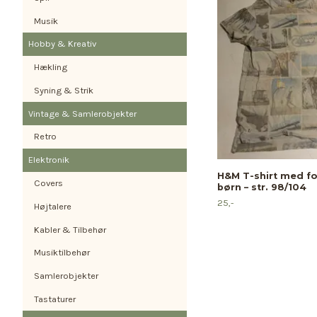
Musik
Hobby & Kreativ
Hækling
Syning & Strik
Vintage & Samlerobjekter
Retro
Elektronik
H&M T-shirt med fot
Covers
børn – str. 98/104
25,-
Højtalere
Kabler & Tilbehør
Musiktilbehør
Samlerobjekter
Tastaturer