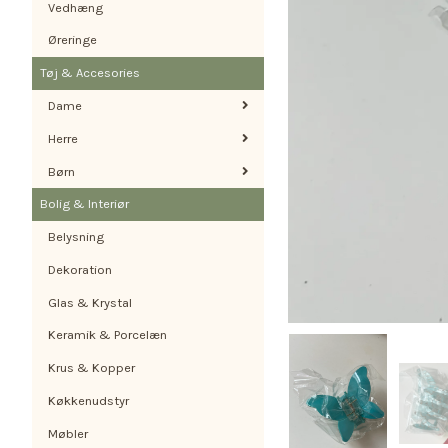
Vedhæng
Øreringe
Tøj & Accesories
Dame
Herre
Børn
Bolig & Interiør
Belysning
Dekoration
Glas & Krystal
Keramik & Porcelæn
Krus & Kopper
Køkkenudstyr
Møbler