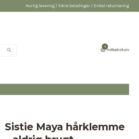
Hurtig levering / Sikre betalinger / Enkel returnering
0
Indkøbskurv
Sistie Maya hårklemme