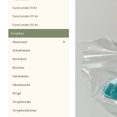
Fund under 10 kr.
Fund under 25 kr.
Fund under 50 kr.
Smykker
Materialer
Ankelkæder
Armbånd
Brocher
Halskæder
Håndlavede
Ringe
Smykkesæt
Smykketilbehør