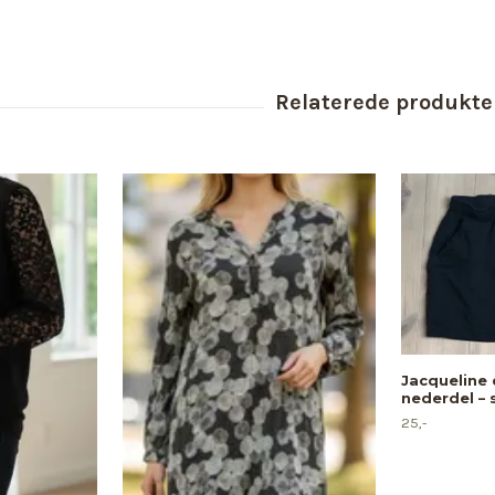
Jacqueline 
nederdel – s
25,-