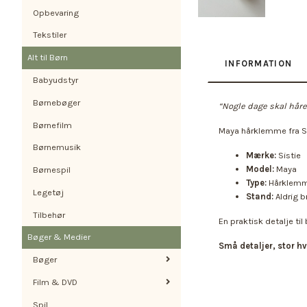
Opbevaring
Tekstiler
Alt til Børn
INFORMATION
Babyudstyr
Børnebøger
“Nogle dage skal håre
Børnefilm
Maya hårklemme fra Si
Børnemusik
Mærke:
Sistie
Model:
Maya
Børnespil
Type:
Hårklem
Legetøj
Stand:
Aldrig b
Tilbehør
En praktisk detalje ti
Bøger & Medier
Små detaljer, stor 
Bøger
Film & DVD
Spil