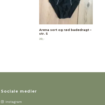
Habi
klas
99,-
Arena sort og rød badedragt –
str. S
39,-
Sociale medier
Instagram