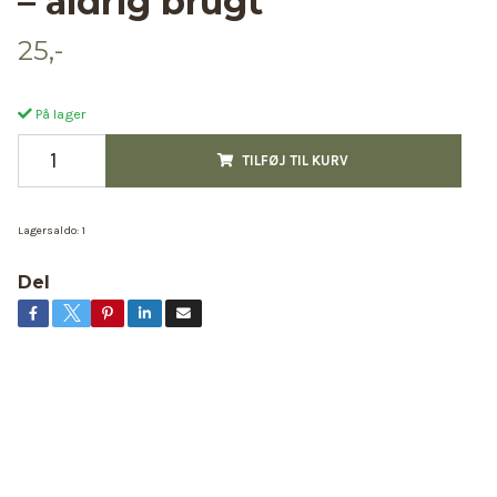
– aldrig brugt
25,-
På lager
TILFØJ TIL KURV
Lagersaldo:
1
Del