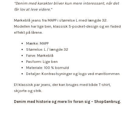
“Denim med karakter bliver kun mere interessant, når det
får lov at leve videre.”
Mørkeblå jeans fra MAPP i størrelse L med længde 32.
Modellen har lige ben, klassisk 5-pocket-design og en faded
effekt på lårene.
Mærke: MAPP
Størrelse: L / længde 32
Farve: Mørkeblå
Pasform: Lige ben
Materiale: 100 % bomuld
Detaljer: Kontrastsyninger og logo ved møntlommen
Et klassisk par jeans, der kan bruges med både T-shirt,
skjorte og strik.
Denim med historie og mere liv foran sig – ShopGenbrug.