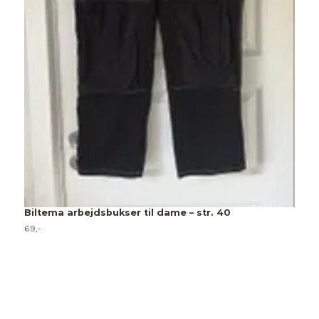
F
39
Biltema arbejdsbukser til dame – str. 40
69,-