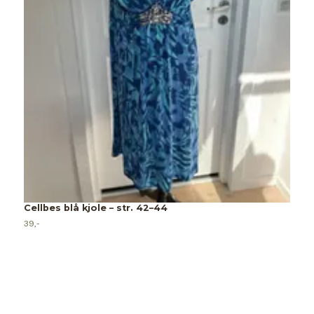
Cellbes blå kjole – str. 42–44
39,-
C
12