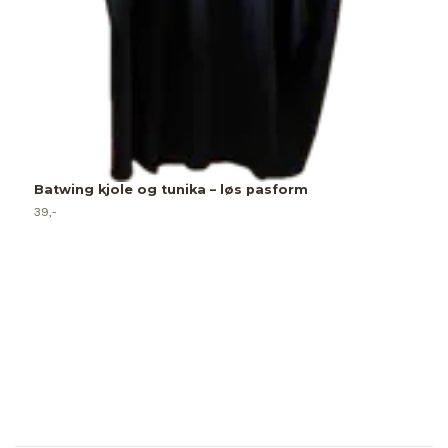
F
14
Batwing kjole og tunika – løs pasform
39,-