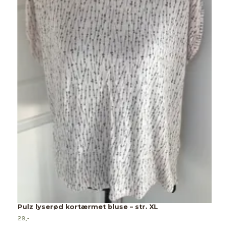
S
2
Pulz lyserød kortærmet bluse – str. XL
29,-