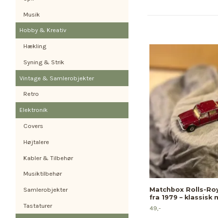
Musik
Hobby & Kreativ
Hækling
Syning & Strik
Vintage & Samlerobjekter
Retro
Elektronik
Covers
Højtalere
Kabler & Tilbehør
Musiktilbehør
Matchbox Rolls-Ro
Samlerobjekter
fra 1979 – klassisk 
Tastaturer
49,-