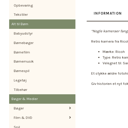
Opbevaring
INFORMATION
Tekstiler
Alt til Børn
“Nogle kameraer fange
Babyudstyr
Retro kamera fra Rico
Børnebøger
Mærke: Ricoh
Børnefilm
Type: Retro ka
Børnemusik
Velegnet til: Sa
Børnespil
Et stykke ældre fotohi
Legetøj
Giv historien et nyt f
Tilbehør
Bøger & Medier
Bøger
Film & DVD
Spil