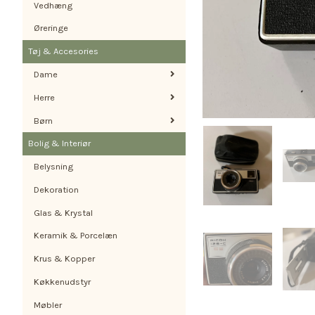
Vedhæng
Øreringe
Tøj & Accesories
Dame
Herre
Børn
Bolig & Interiør
Belysning
Dekoration
Glas & Krystal
Keramik & Porcelæn
Krus & Kopper
Køkkenudstyr
Møbler