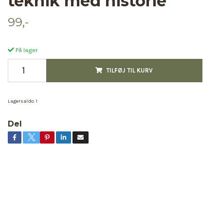
teknik med historie
99,-
På lager
TILFØJ TIL KURV
Lagersaldo:
1
Del