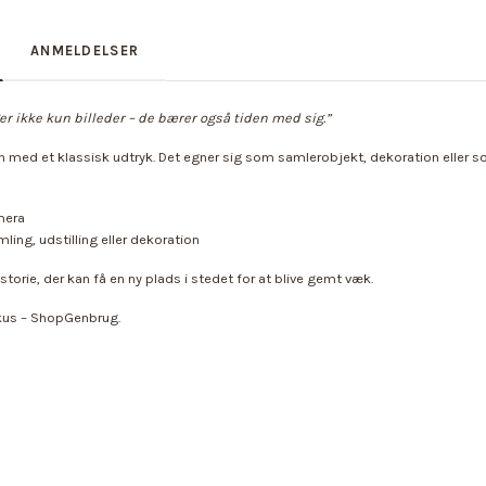
ANMELDELSER
r ikke kun billeder – de bærer også tiden med sig.”
h med et klassisk udtryk. Det egner sig som samlerobjekt, dekoration eller so
mera
mling, udstilling eller dekoration
storie, der kan få en ny plads i stedet for at blive gemt væk.
okus – ShopGenbrug.