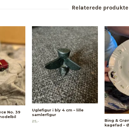
Uglefigur i bly 4 cm – lille
yce No. 39
samlerfigur
modelbil
Bing & Grøn
25,-
kagefad – 