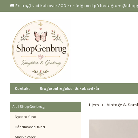
🚚 Fri fragt ved køb over 200 kr. - følg med på Instagram @sho
Kontakt
Brugerbetingelser & købsvilkår
Hjem
Vintage & Saml
Alt i ShopGenbrug
Nyeste fund
Håndlavede fund
Mærkevarer