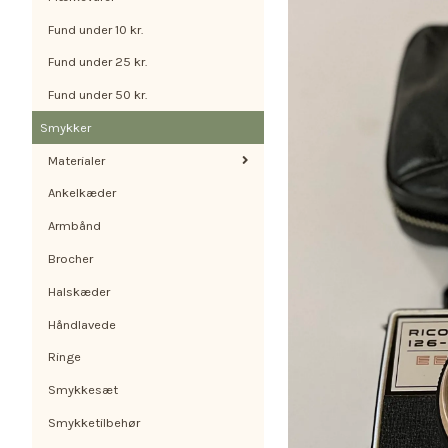
Fund under 10 kr.
Fund under 25 kr.
Fund under 50 kr.
Smykker
Materialer
Ankelkæder
Armbånd
Brocher
Halskæder
Håndlavede
Ringe
Smykkesæt
Smykketilbehør