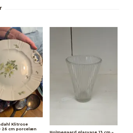
Vin
blo
69,-
dahl Klitrose
Ø 26 cm porcelæn
Holmegaard glasvase 13 cm –