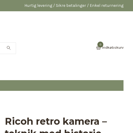
Hurtig levering / Sikre betalinger / Enkel returnering
0
Indkøbskurv
Ricoh retro kamera –