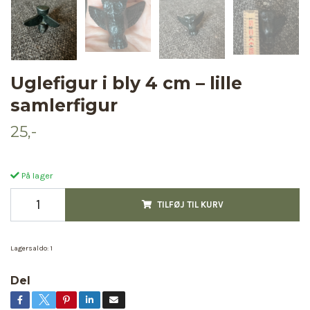
Uglefigur i bly 4 cm – lille
samlerfigur
25,-
På lager
TILFØJ TIL KURV
Lagersaldo:
1
Del