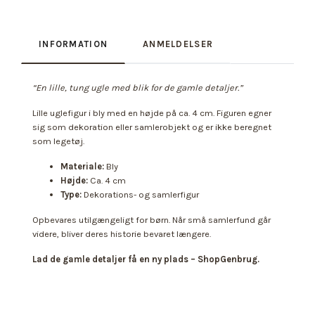
INFORMATION
ANMELDELSER
“En lille, tung ugle med blik for de gamle detaljer.”
Lille uglefigur i bly med en højde på ca. 4 cm. Figuren egner
sig som dekoration eller samlerobjekt og er ikke beregnet
som legetøj.
Materiale:
Bly
Højde:
Ca. 4 cm
Type:
Dekorations- og samlerfigur
Opbevares utilgængeligt for børn. Når små samlerfund går
videre, bliver deres historie bevaret længere.
Lad de gamle detaljer få en ny plads – ShopGenbrug.