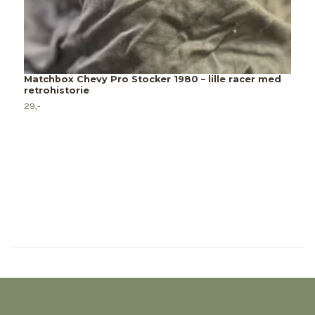
p
9
Matchbox Chevy Pro Stocker 1980 – lille racer med
retrohistorie
29,-