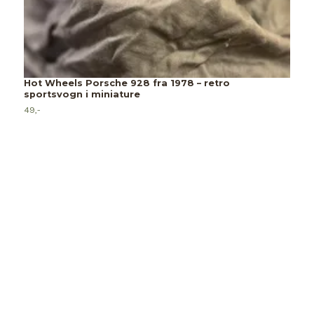
Hot Wheels Porsche 928 fra 1978 – retro
M
sportsvogn i miniature
d
49,-
4