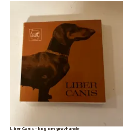
K
2
Liber Canis – bog om gravhunde