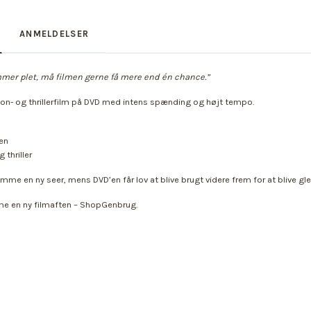
ANMELDELSER
er plet, må filmen gerne få mere end én chance.”
ion- og thrillerfilm på DVD med intens spænding og højt tempo.
ten
 thriller
mme en ny seer, mens DVD’en får lov at blive brugt videre frem for at blive gl
 en ny filmaften – ShopGenbrug.