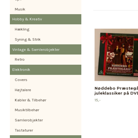
Musik
Hobby & Kreativ
Hækling
Syning & Strik
Vintage & Samlerobjekter
Retro
Elektronik
Covers
Nøddebo Præstegå
Højtalere
juleklassiker på DV
Kabler & Tilbehør
15,-
Musiktilbehør
Samlerobjekter
Tastaturer