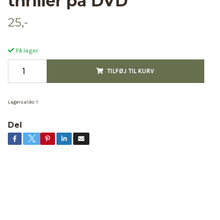
thriller på DVD
25,-
På lager
TILFØJ TIL KURV
Lagersaldo:
1
Del