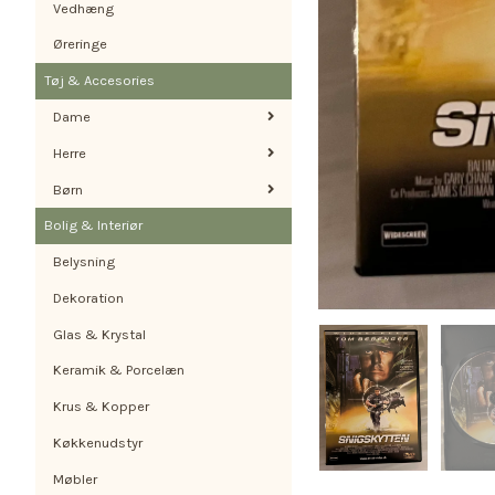
Vedhæng
Øreringe
Tøj & Accesories
Dame
Herre
Børn
Bolig & Interiør
Belysning
Dekoration
Glas & Krystal
Keramik & Porcelæn
Krus & Kopper
Køkkenudstyr
Møbler