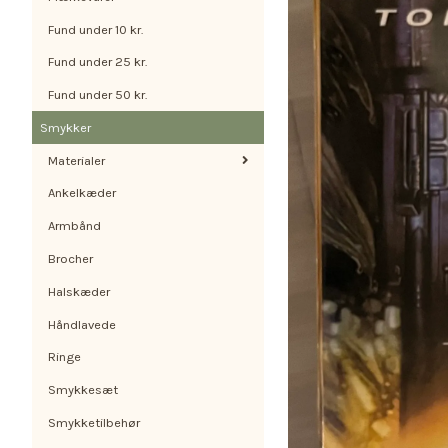
Fund under 10 kr.
Fund under 25 kr.
Fund under 50 kr.
Smykker
Materialer
Ankelkæder
Armbånd
Brocher
Halskæder
Håndlavede
Ringe
Smykkesæt
Smykketilbehør