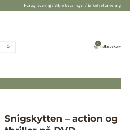
Hurtig levering / Sikre betalinger / Enkel returnering
0
Indkøbskurv
Snigskytten – action og