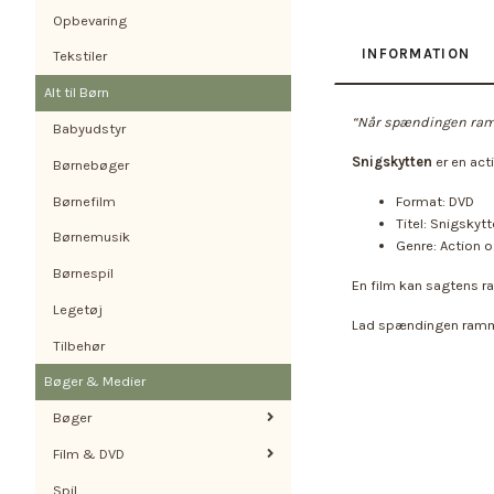
Opbevaring
INFORMATION
Tekstiler
Alt til Børn
“Når spændingen ramm
Babyudstyr
Snigskytten
er en act
Børnebøger
Børnefilm
Format: DVD
Titel: Snigskyt
Børnemusik
Genre: Action og
Børnespil
En film kan sagtens ra
Legetøj
Lad spændingen ramme
Tilbehør
Bøger & Medier
Bøger
Film & DVD
Spil