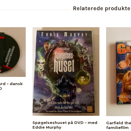
rd – dansk
D
Spøgelseshuset på DVD – med
Garfield th
Eddie Murphy
familiefilm