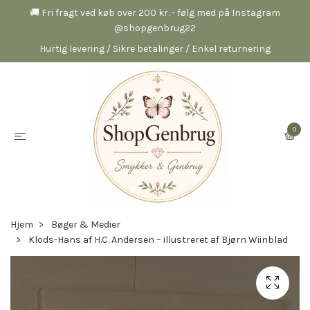
🚚 Fri fragt ved køb over 200 kr. - følg med på Instagram
@shopgenbrug22
Hurtig levering / Sikre betalinger / Enkel returnering
0
Hjem
Bøger & Medier
Klods-Hans af H.C. Andersen – illustreret af Bjørn Wiinblad