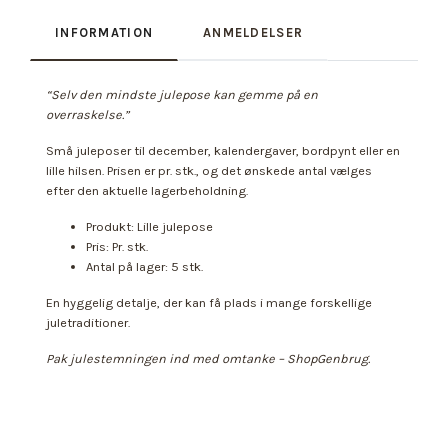
INFORMATION
ANMELDELSER
“Selv den mindste julepose kan gemme på en
overraskelse.”
Små juleposer til december, kalendergaver, bordpynt eller en
lille hilsen. Prisen er pr. stk., og det ønskede antal vælges
efter den aktuelle lagerbeholdning.
Produkt: Lille julepose
Pris: Pr. stk.
Antal på lager: 5 stk.
En hyggelig detalje, der kan få plads i mange forskellige
juletraditioner.
Pak julestemningen ind med omtanke – ShopGenbrug.