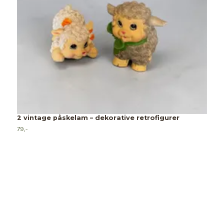
2 vintage påskelam – dekorative retrofigurer
79,-
7
6