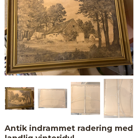
Antik indrammet radering med
landlig vinteridyl