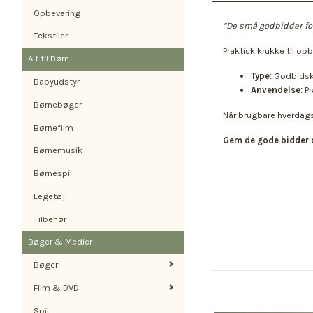
Opbevaring
“De små godbidder for
Tekstiler
Praktisk krukke til o
Alt til Børn
Type:
Godbidsk
Babyudstyr
Anvendelse:
Pr
Børnebøger
Når brugbare hverdagst
Børnefilm
Gem de gode bidder 
Børnemusik
Børnespil
Legetøj
Tilbehør
Bøger & Medier
Bøger
Film & DVD
Spil