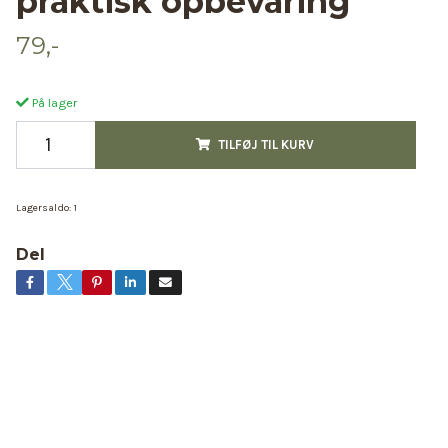
praktisk opbevaring
79,-
På lager
TILFØJ TIL KURV
Lagersaldo:
1
Del