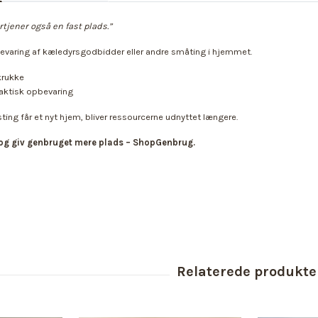
tjener også en fast plads.”
pbevaring af kæledyrsgodbidder eller andre småting i hjemmet.
rukke
aktisk opbevaring
ing får et nyt hjem, bliver ressourcerne udnyttet længere.
og giv genbruget mere plads – ShopGenbrug.