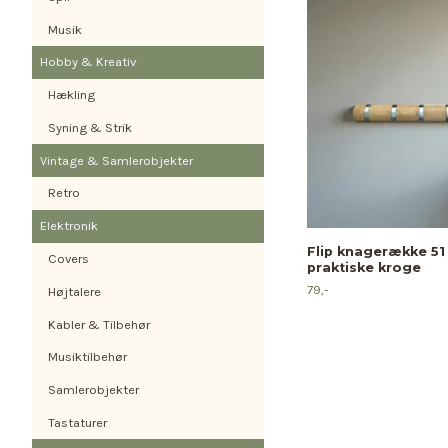
Musik
Hobby & Kreativ
Hækling
Syning & Strik
Vintage & Samlerobjekter
Retro
Elektronik
Flip knagerække 51
Covers
praktiske kroge
79,-
Højtalere
Kabler & Tilbehør
Musiktilbehør
Samlerobjekter
Tastaturer