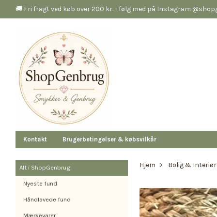
🚚 Fri fragt ved køb over 200 kr. - følg med på Instagram @sho
Kontakt
Brugerbetingelser & købsvilkår
Hjem
Bolig & Interiør
Alt i ShopGenbrug
Nyeste fund
Håndlavede fund
Mærkevarer