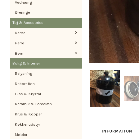
Vedhæng
Øreringe
Tøj & Accesories
Dame
Herre
Børn
Bolig & Interiør
Belysning
Dekoration
Glas & Krystal
Keramik & Porcelæn
Krus & Kopper
Køkkenudstyr
INFORMATION
Møbler