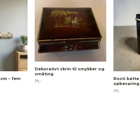
Dekorativt skrin til smykker og
småting
 cm – fem
Rosti bøtte 
79,-
opbevaring 
39,-