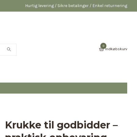
Hurtig levering / Sikre betalinger / Enkel returnering
0
Indkøbskurv
Krukke til godbidder –