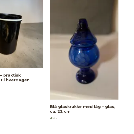
– praktisk
til hverdagen
IKEA
pra
10,-
Blå glaskrukke med låg – glas,
ca. 22 cm
49,-