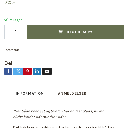
75,-
På lager
TILFØJ TIL KURV
Lagersaldo:
1
Del
INFORMATION
ANMELDELSER
“Når både headset og telefon har en fast plads, bliver
skrivebordet lidt mindre vildt.”
Praktisk headsetholder med opladeplade i bunden til trådløs