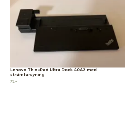
Lenovo ThinkPad Ultra Dock 40A2 med
strømforsyning
75,-
T
79