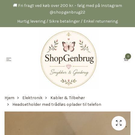
🚚 Fri fragt ved køb over 200 kr. - følg med på Instagram
@shopgenbrug22
Hurtig levering / Sikre betalinger / Enkel returnering
0
Hjem
Elektronik
Kabler & Tilbehør
Headsetholder med trådløs oplader til telefon