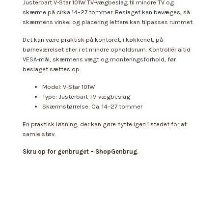
Justerbart V-Star 101W TV-vægbeslag til mindre TV og
skærme på cirka 14–27 tommer. Beslaget kan bevæges, så
skærmens vinkel og placering lettere kan tilpasses rummet.
Det kan være praktisk på kontoret, i køkkenet, på
børneværelset eller i et mindre opholdsrum. Kontrollér altid
VESA-mål, skærmens vægt og monteringsforhold, før
beslaget sættes op.
Model: V-Star 101W
Type: Justerbart TV-vægbeslag
Skærmstørrelse: Ca. 14–27 tommer
En praktisk løsning, der kan gøre nytte igen i stedet for at
samle støv.
Skru op for genbruget – ShopGenbrug.