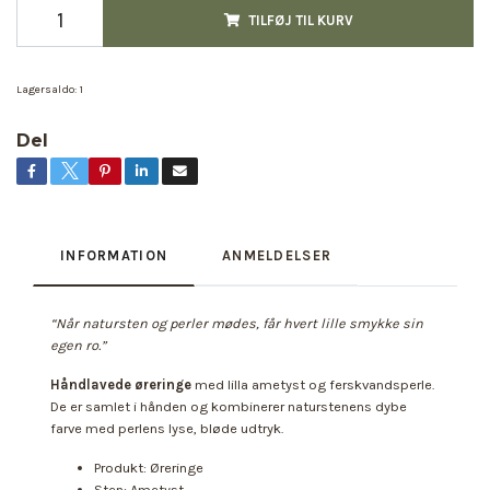
TILFØJ TIL KURV
Lagersaldo:
1
Del
INFORMATION
ANMELDELSER
“Når natursten og perler mødes, får hvert lille smykke sin
egen ro.”
Håndlavede øreringe
med lilla ametyst og ferskvandsperle.
De er samlet i hånden og kombinerer naturstenens dybe
farve med perlens lyse, bløde udtryk.
Produkt: Øreringe
Sten: Ametyst