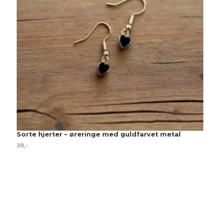
Sorte hjerter – øreringe med guldfarvet metal
J
39,-
30