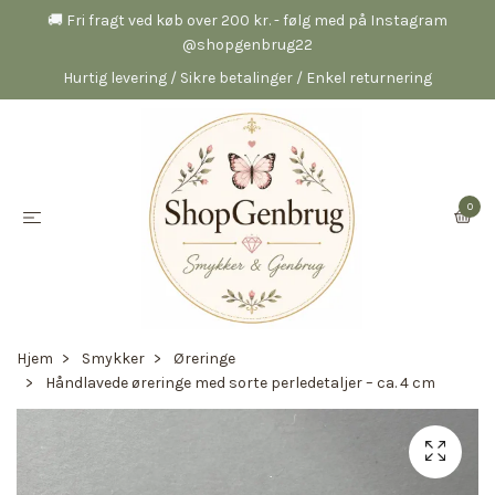
🚚 Fri fragt ved køb over 200 kr. - følg med på Instagram
@shopgenbrug22
Hurtig levering / Sikre betalinger / Enkel returnering
0
Hjem
Smykker
Øreringe
Håndlavede øreringe med sorte perledetaljer – ca. 4 cm