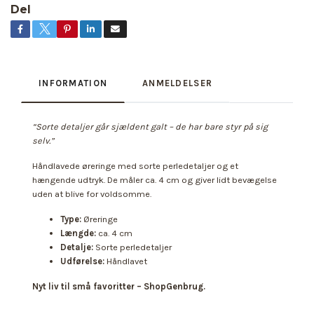
Del
INFORMATION
ANMELDELSER
“Sorte detaljer går sjældent galt – de har bare styr på sig
selv.”
Håndlavede øreringe med sorte perledetaljer og et
hængende udtryk. De måler ca. 4 cm og giver lidt bevægelse
uden at blive for voldsomme.
Type:
Øreringe
Længde:
ca. 4 cm
Detalje:
Sorte perledetaljer
Udførelse:
Håndlavet
Nyt liv til små favoritter – ShopGenbrug.