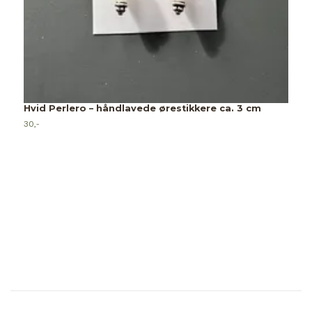
R
30
Hvid Perlero – håndlavede ørestikkere ca. 3 cm
30,-