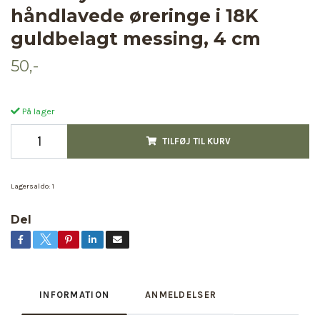
håndlavede øreringe i 18K
guldbelagt messing, 4 cm
50,-
På lager
TILFØJ TIL KURV
Lagersaldo:
1
Del
INFORMATION
ANMELDELSER