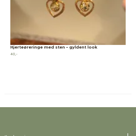
J
30
Hjerteøreringe med sten – gyldent look
40,-