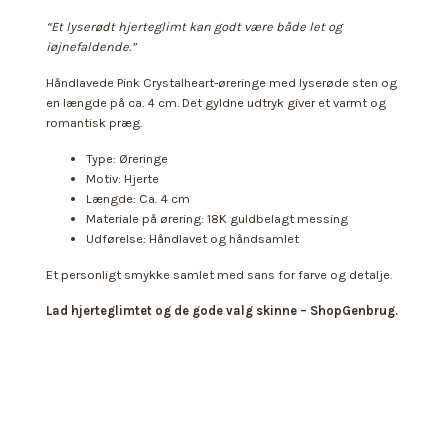
“Et lyserødt hjerteglimt kan godt være både let og
iøjnefaldende.”
Håndlavede Pink Crystalheart-øreringe med lyserøde sten og
en længde på ca. 4 cm. Det gyldne udtryk giver et varmt og
romantisk præg.
Type: Øreringe
Motiv: Hjerte
Længde: Ca. 4 cm
Materiale på ørering: 18K guldbelagt messing
Udførelse: Håndlavet og håndsamlet
Et personligt smykke samlet med sans for farve og detalje.
Lad hjerteglimtet og de gode valg skinne – ShopGenbrug.