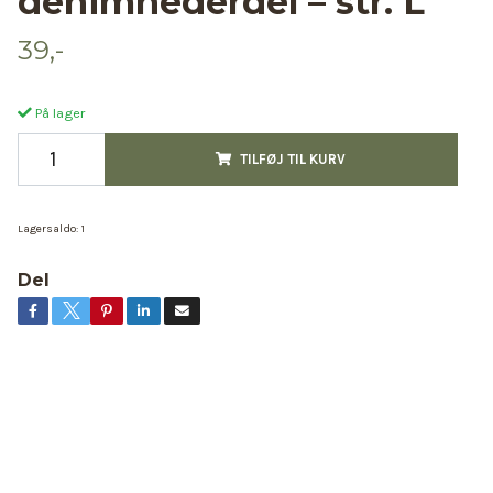
denimnederdel – str. L
39,-
På lager
TILFØJ TIL KURV
Lagersaldo:
1
Del