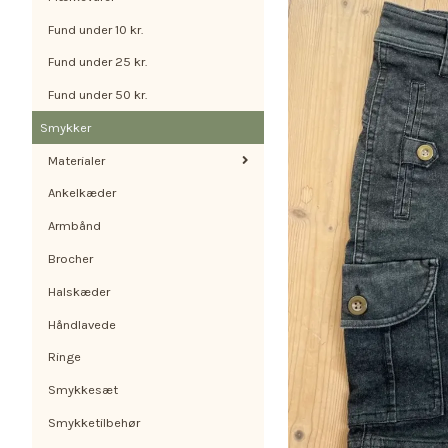
Fund under 10 kr.
Fund under 25 kr.
Fund under 50 kr.
Smykker
Materialer
Ankelkæder
Armbånd
Brocher
Halskæder
Håndlavede
Ringe
Smykkesæt
Smykketilbehør