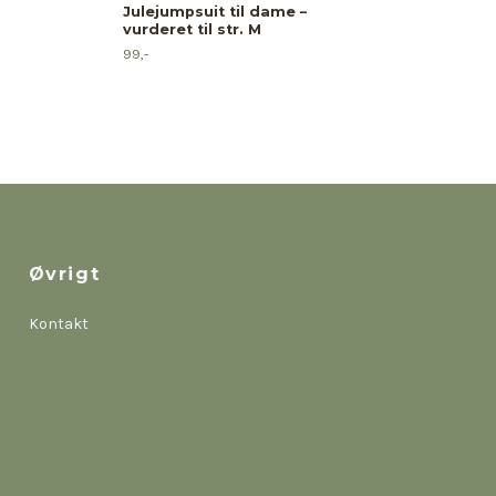
Julejumpsuit til dame –
vurderet til str. M
99,-
Øvrigt
Kontakt