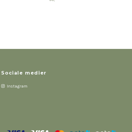
JDY
str.
59,-
Sociale medier
Instagram