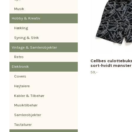
Musik
Hobby & Kreativ
Hækling
Syning & Strik
Vintage & Samlerobjekter
Retro
Cellbes culottebuk
sort-hvidt mønster 
Elektronik
59,-
Covers
Højtalere
Kabler & Tilbehør
Musiktilbehør
Samlerobjekter
Tastaturer