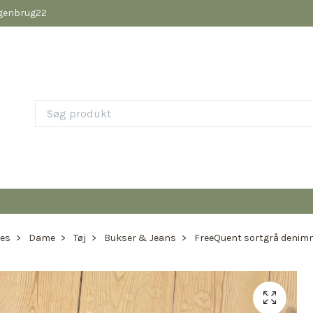
pgenbrug22
ies
Dame
Tøj
Bukser & Jeans
FreeQuent sortgrå denimne