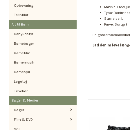
Opbevaring
Mærke: FreeQu
Type: Denimne
Tekstiler
Størrelse: L
Farve: Sortgrå
Alt til Børn
Babyudstyr
En garderobeklassiker
Børnebøger
Lad denim leve længe
Børnefilm
Børnemusik
Børnespil
Legetøj
Tilbehør
Bøger & Medier
Bøger
Film & DVD
Spil