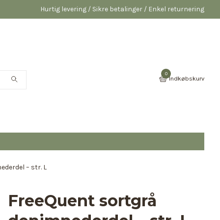
Hurtig levering / Sikre betalinger / Enkel returnering
0
Indkøbskurv
derdel – str. L
FreeQuent sortgrå