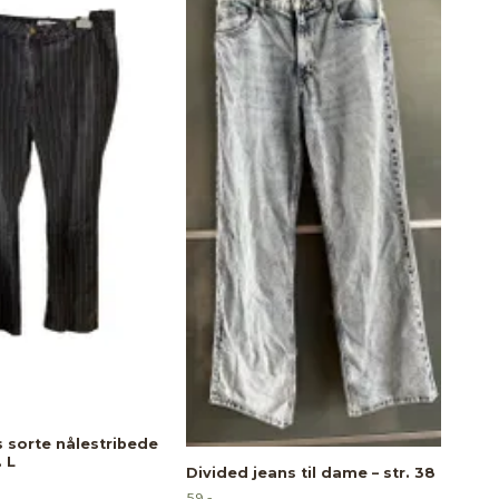
 sorte nålestribede
. L
Divided jeans til dame – str. 38
59,-