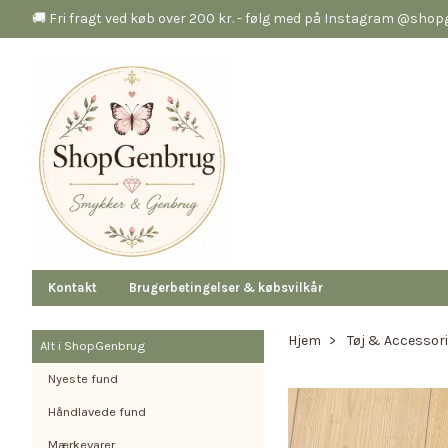
🚚 Fri fragt ved køb over 200 kr. - følg med på Instagram @sho
Kontakt
Brugerbetingelser & købsvilkår
Hjem
Tøj & Accessor
Alt i ShopGenbrug
Nyeste fund
Håndlavede fund
Mærkevarer