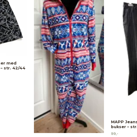
ser med
– str. 42/44
MAPP Jeans
bukser – str
99,-