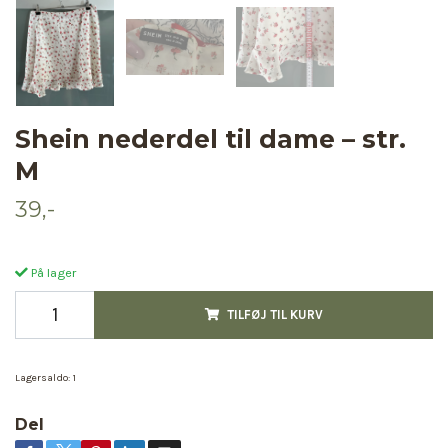
Shein nederdel til dame – str.
M
39,-
På lager
TILFØJ TIL KURV
Lagersaldo:
1
Del