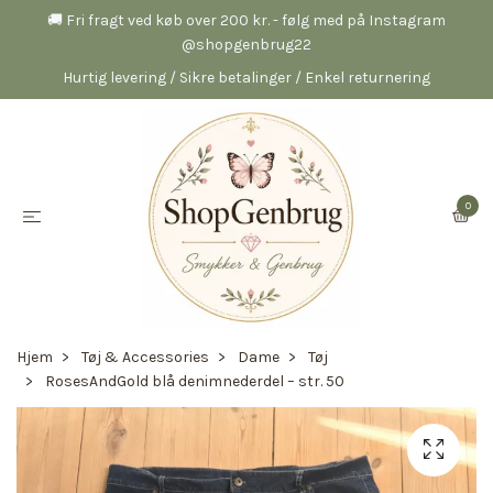
🚚 Fri fragt ved køb over 200 kr. - følg med på Instagram
@shopgenbrug22
Hurtig levering / Sikre betalinger / Enkel returnering
0
Hjem
Tøj & Accessories
Dame
Tøj
RosesAndGold blå denimnederdel – str. 50