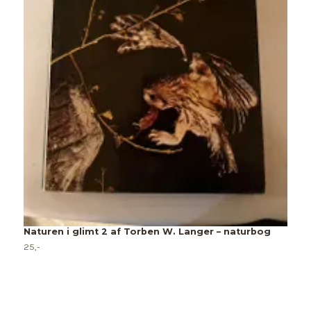
D
2
Naturen i glimt 2 af Torben W. Langer – naturbog
25,-