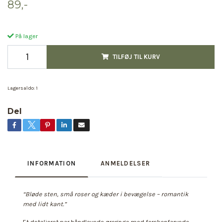
89,-
På lager
TILFØJ TIL KURV
Lagersaldo:
1
Del
INFORMATION
ANMELDELSER
“Bløde sten, små roser og kæder i bevægelse – romantik
med lidt kant.”
Et detaljeret par håndlavede øreringe med ferskenfarvede