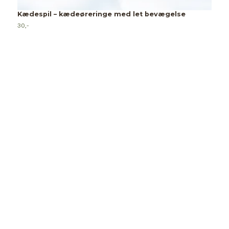
Kædespil – kædeøreringe med let bevægelse
30,-
H
5