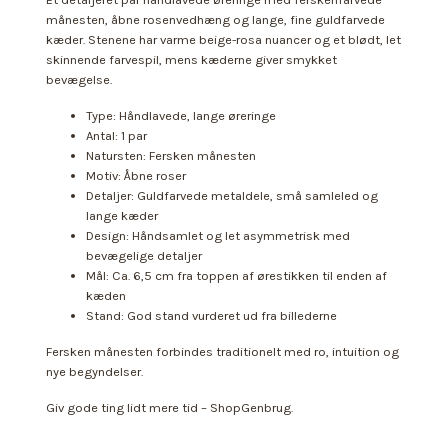
månesten, åbne rosenvedhæng og lange, fine guldfarvede
kæder. Stenene har varme beige-rosa nuancer og et blødt, let
skinnende farvespil, mens kæderne giver smykket
bevægelse.
Type: Håndlavede, lange øreringe
Antal: 1 par
Natursten: Fersken månesten
Motiv: Åbne roser
Detaljer: Guldfarvede metaldele, små samleled og
lange kæder
Design: Håndsamlet og let asymmetrisk med
bevægelige detaljer
Mål: Ca. 6,5 cm fra toppen af ørestikken til enden af
kæden
Stand: God stand vurderet ud fra billederne
Fersken månesten forbindes traditionelt med ro, intuition og
nye begyndelser.
Giv gode ting lidt mere tid – ShopGenbrug.