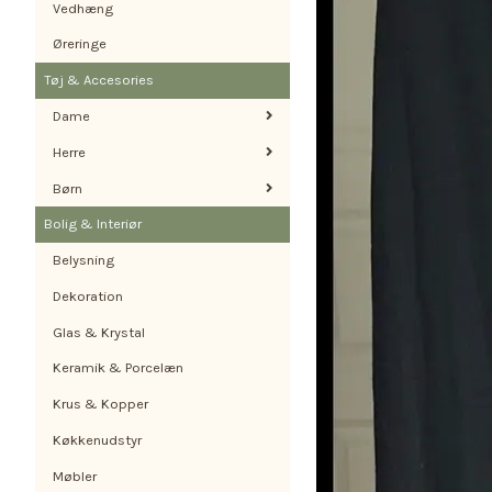
Vedhæng
Øreringe
Tøj & Accesories
Dame
Herre
Børn
Bolig & Interiør
Belysning
Dekoration
Glas & Krystal
Keramik & Porcelæn
Krus & Kopper
Køkkenudstyr
Møbler