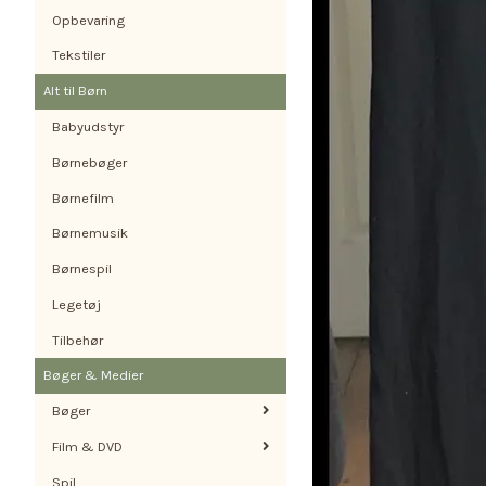
Opbevaring
Tekstiler
Alt til Børn
Babyudstyr
Børnebøger
Børnefilm
Børnemusik
Børnespil
Legetøj
Tilbehør
Bøger & Medier
Bøger
Film & DVD
Spil