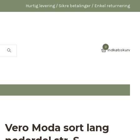
Hurtig levering / Sikre betalinger / Enkel returnering
0
Indkøbskurv
Vero Moda sort lang