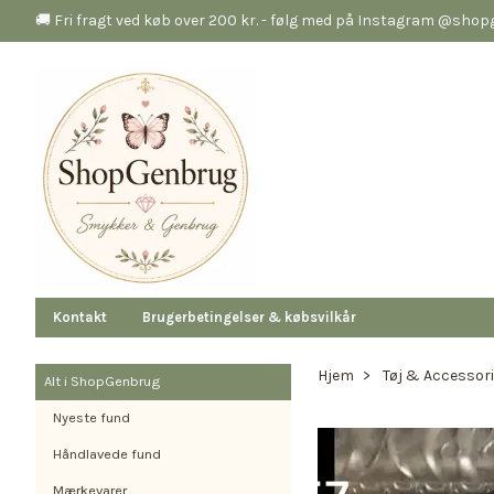
🚚 Fri fragt ved køb over 200 kr. - følg med på Instagram @sho
Kontakt
Brugerbetingelser & købsvilkår
Hjem
Tøj & Accessor
Alt i ShopGenbrug
Nyeste fund
Håndlavede fund
Mærkevarer