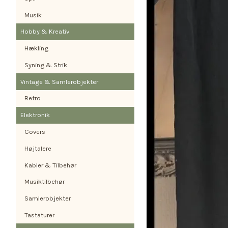
Musik
Hobby & Kreativ
Hækling
Syning & Strik
Vintage & Samlerobjekter
Retro
Elektronik
Covers
Højtalere
Kabler & Tilbehør
Musiktilbehør
Samlerobjekter
Tastaturer