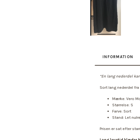
INFORMATION
“En lang nederdel kan 
Sort lang nederdel fra
Mærke: Vero M
Størrelse: S
Farve: Sort
Stand: Let nulr
Prisen er sat efter sta
Lang levetid klæder