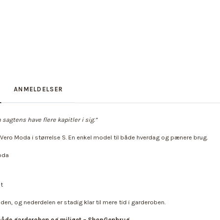
ANMELDELSER
sagtens have flere kapitler i sig.”
 Vero Moda i størrelse S. En enkel model til både hverdag og pænere brug.
oda
et
nden, og nederdelen er stadig klar til mere tid i garderoben.
 både garderoben og miljøet – ShopGenbrug.