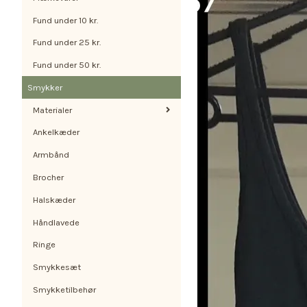
Fund under 10 kr.
Fund under 25 kr.
Fund under 50 kr.
Smykker
Materialer
Ankelkæder
Armbånd
Brocher
Halskæder
Håndlavede
Ringe
Smykkesæt
Smykketilbehør