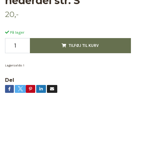
nederdel str. S
20,-
På lager
TILFØJ TIL KURV
Lagersaldo:
1
Del