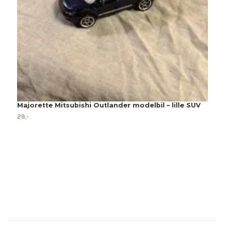
Majorette Mitsubishi Outlander modelbil – lille SUV
M
29,-
2