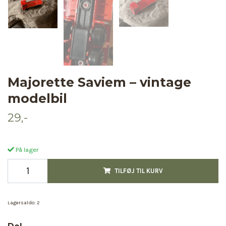
Majorette Saviem – vintage
modelbil
29,-
På lager
TILFØJ TIL KURV
Lagersaldo:
2